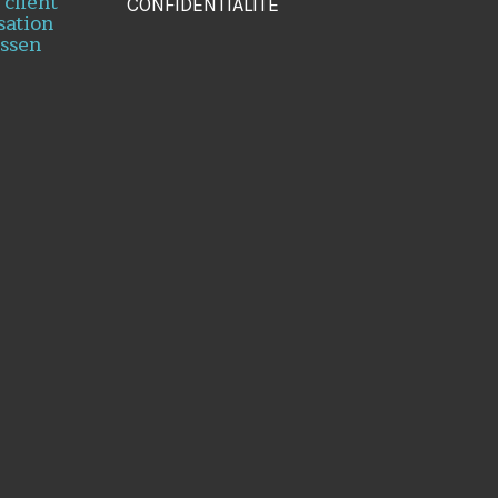
 client
CONFIDENTIALITÉ
sation
essen