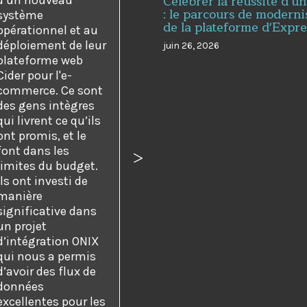
Célébrer la réussite d'un
: le parcours de moderni
système
de la plateforme d'Expr
opérationnel et au
déploiement de leur
juin 26, 2026
plateforme web
Cider pour l'e-
commerce. Ce sont
des gens intègres
qui livrent ce qu’ils
ont promis, et le
font dans les
dent
Suivant
limites du budget.
Ils ont investi de
manière
significative dans
un projet
d’intégration ONIX
qui nous a permis
d’avoir des flux de
données
excellentes pour les