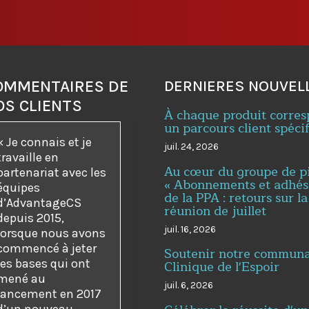
OMMENTAIRES DE
DERNIERES NOUVEL
OS CLIENTS
À chaque produit corre
un parcours client spéci
« Je connais et je
juil. 24, 2026
travaille en
Au cœur du groupe de p
partenariat avec les
« Abonnements et adhés
équipes
de la PPA : retours sur la
d’AdvantageCS
réunion de juillet
depuis 2015,
juil. 16, 2026
lorsque nous avons
commencé à jeter
Soutenir notre communau
les bases qui ont
Clinique de l'Espoir
mené au
juil. 6, 2026
lancement en 2017
d’un nouveau