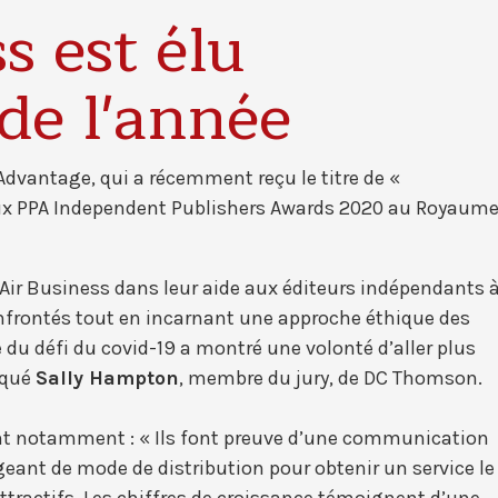
s est élu
de l'année
d’Advantage, qui a récemment reçu le titre de «
 aux PPA Independent Publishers Awards 2020 au Royaume
ir Business dans leur aide aux éditeurs indépendants 
confrontés tout en incarnant une approche éthique des
he du défi du covid-19 a montré une volonté d’aller plus
liqué
Sally Hampton
, membre du jury, de DC Thomson.
nt notamment : « Ils font preuve d’une communication
geant de mode de distribution pour obtenir un service le
attractifs. Les chiffres de croissance témoignent d’une