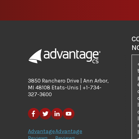
C
N
3850 Ranchero Drive | Ann Arbor,
MI 48108 Etats-Unis | +1-734-
327-3600
Advantage
Advantage
Reviews
Reviews