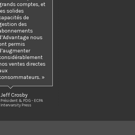
grands comptes, et
les solides
capacités de
gestion des
abonnements
d’Advantage nous
ont permis
d’augmenter
considérablement
nos ventes directes
aux
consommateurs. »
Jeff Crosby
Président & PDG - ECPA
Intervarsity Press