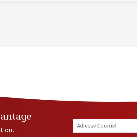
vantage
tion.