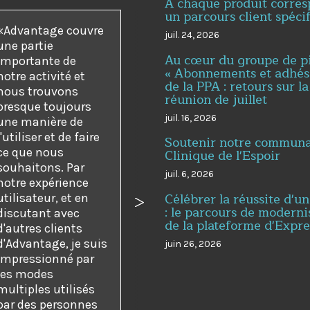
À chaque produit corre
un parcours client spéci
Advantage couvre
juil. 24, 2026
une partie
Au cœur du groupe de p
importante de
« Abonnements et adhés
notre activité et
de la PPA : retours sur la
nous trouvons
réunion de juillet
presque toujours
juil. 16, 2026
une manière de
l'utiliser et de faire
Soutenir notre communau
ce que nous
Clinique de l'Espoir
souhaitons. Par
juil. 6, 2026
notre expérience
Célébrer la réussite d'un
utilisateur, et en
dent
Suivant
: le parcours de moderni
discutant avec
de la plateforme d'Expr
d'autres clients
d'Advantage, je suis
juin 26, 2026
impressionné par
les modes
multiples utilisés
par des personnes