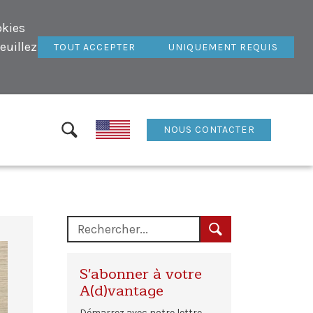
okies
euillez
TOUT ACCEPTER
UNIQUEMENT REQUIS
NOUS CONTACTER
S'abonner à votre
A(d)vantage
Démarrez avec notre lettre