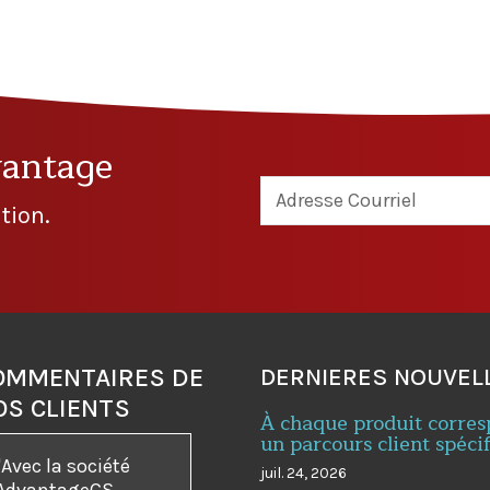
vantage
tion.
OMMENTAIRES DE
DERNIERES NOUVEL
OS CLIENTS
À chaque produit corre
un parcours client spéci
"Avec la société
juil. 24, 2026
AdvantageCS,