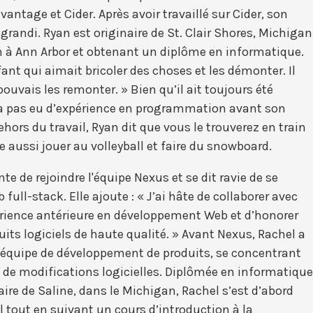
antage et Cider. Après avoir travaillé sur Cider, son
randi. Ryan est originaire de St. Clair Shores, Michigan
n à Ann Arbor et obtenant un diplôme en informatique.
fant qui aimait bricoler des choses et les démonter. Il
pouvais les remonter. » Bien qu’il ait toujours été
n’a pas eu d’expérience en programmation avant son
ehors du travail, Ryan dit que vous le trouverez en train
me aussi jouer au volleyball et faire du snowboard.
e de rejoindre l'équipe Nexus et se dit ravie de se
ull-stack. Elle ajoute : « J’ai hâte de collaborer avec
érience antérieure en développement Web et d’honorer
ts logiciels de haute qualité. » Avant Nexus, Rachel a
e équipe de développement de produits, se concentrant
 de modifications logicielles. Diplômée en informatique
aire de Saline, dans le Michigan, Rachel s’est d’abord
 tout en suivant un cours d’introduction à la