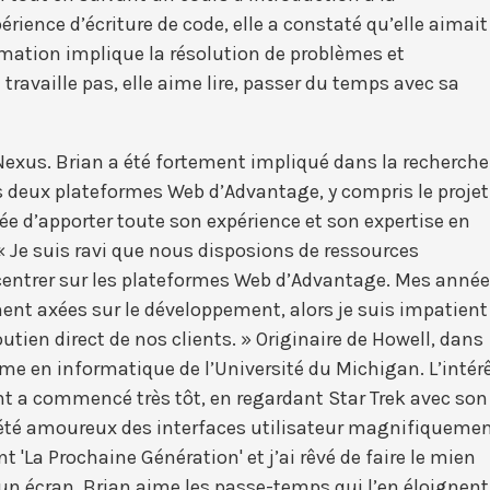
ience d’écriture de code, elle a constaté qu’elle aimait
ation implique la résolution de problèmes et
 travaille pas, elle aime lire, passer du temps avec sa
Nexus. Brian a été fortement impliqué dans la recherche
s deux plateformes Web d’Advantage, y compris le projet
’idée d’apporter toute son expérience et son expertise en
 Je suis ravi que nous disposions de ressources
centrer sur les plateformes Web d’Advantage. Mes anné
ment axées sur le développement, alors je suis impatient
tien direct de nos clients. » Originaire de Howell, dans
me en informatique de l’Université du Michigan. L’intér
nt a commencé très tôt, en regardant Star Trek avec son
oir été amoureux des interfaces utilisateur magnifiqueme
'La Prochaine Génération' et j’ai rêvé de faire le mien
e un écran, Brian aime les passe-temps qui l’en éloignent