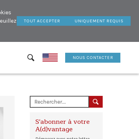
okies
euillez
TOUT ACCEPTER
UNIQUEMENT REQUIS
NOUS CONTACTER
S'abonner à votre
A(d)vantage
Démarrez avec notre lettre