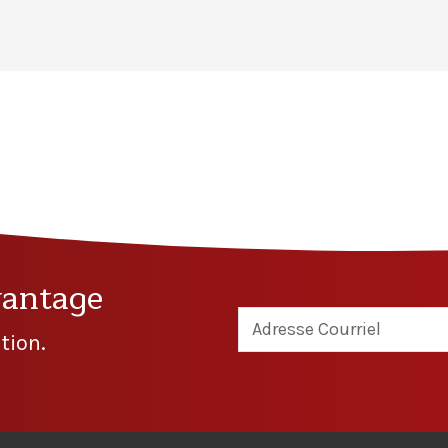
vantage
tion.