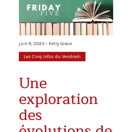
juin 9, 2023
Kelly Grace
Les Cinq Infos du Vendredi
Une
exploration
des
évolutions de