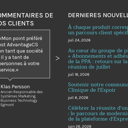
OMMENTAIRES DE
DERNIERES NOUVEL
OS CLIENTS
À chaque produit corre
un parcours client spéci
Mon point préféré
juil. 24, 2026
est AdvantageCS
Au cœur du groupe de p
en tant que société
« Abonnements et adhés
: il y a tant de
de la PPA : retours sur la
dent
Suivant
personnes à votre
réunion de juillet
service.
juil. 16, 2026
Soutenir notre communau
Klas Persson
Clinique de l'Espoir
Ancien Responsable des
Systèmes Marketing,
juil. 6, 2026
Business Technology
Egmont
Célébrer la réussite d'un
: le parcours de moderni
de la plateforme d'Expr
juin 26, 2026