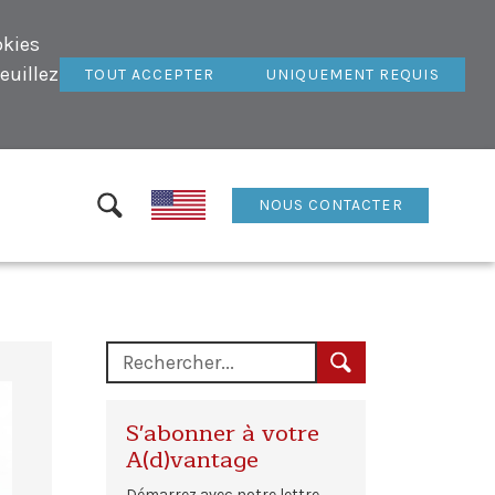
okies
euillez
TOUT ACCEPTER
UNIQUEMENT REQUIS
NOUS CONTACTER
S'abonner à votre
A(d)vantage
Démarrez avec notre lettre