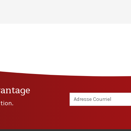
vantage
tion.