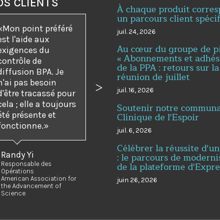
OS CLIENTS
À chaque produit corre
un parcours client spéci
Mon point préféré
juil. 24, 2026
est l'aide aux
Au cœur du groupe de p
exigences du
« Abonnements et adhés
contrôle de
de la PPA : retours sur la
diffusion BPA. Je
réunion de juillet
n'ai pas besoin
juil. 16, 2026
dent
Suivant
d'être tracassé pour
cela ; elle a toujours
Soutenir notre communau
été présente et
Clinique de l'Espoir
fonctionne.
juil. 6, 2026
Célébrer la réussite d'un
Randy Yi
: le parcours de moderni
de la plateforme d'Expr
Responsable des
Opérations
American Association for
juin 26, 2026
the Advancement of
Science