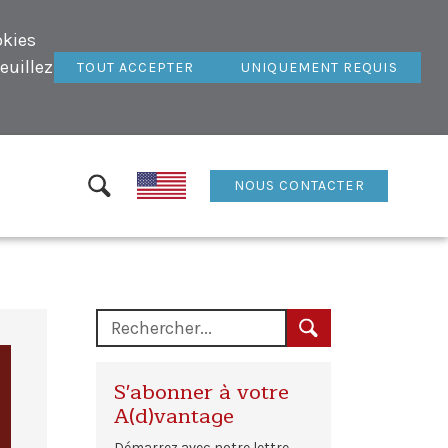
okies
euillez
TOUT ACCEPTER
UNIQUEMENT REQUIS
NOUS CONTACTER
S'abonner à votre
A(d)vantage
Démarrez avec notre lettre