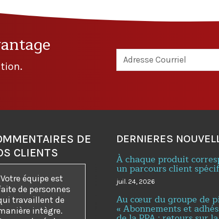
vantage
tion.
OMMENTAIRES DE
DERNIERES NOUVEL
OS CLIENTS
À chaque produit corre
un parcours client spéci
"Votre équipe est
juil. 24, 2026
faite de personnes
Au cœur du groupe de p
qui travaillent de
« Abonnements et adhés
manière intègre.
de la PPA : retours sur la