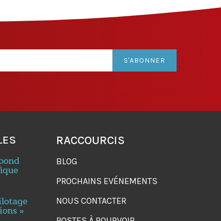
S'ABONNER
LES
RACCOURCIS
spond
BLOG
fique
PROCHAINS EVÉNEMENTS
ilotage
NOUS CONTACTER
ions »
POSTES À POURVOIR