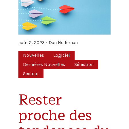
août 2, 2023
Dan Heffernan
Nouvelles
Logiciel
Dernières Nouvelles
Sélection
Secteur
Rester
proche des