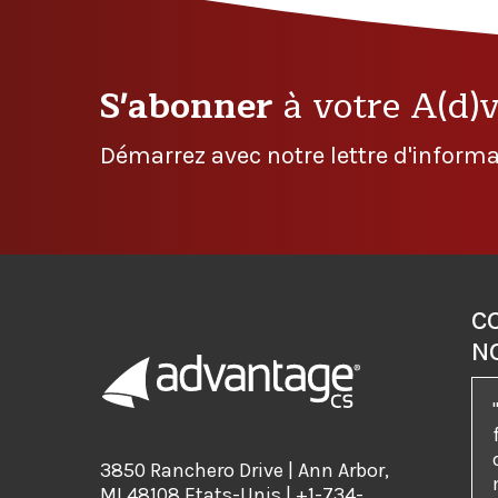
S'abonner
à votre A(d)
Démarrez avec notre lettre d'informa
C
N
3850 Ranchero Drive | Ann Arbor,
MI 48108 Etats-Unis | +1-734-