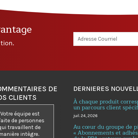
vantage
tion.
OMMENTAIRES DE
DERNIERES NOUVEL
OS CLIENTS
À chaque produit corre
un parcours client spéci
"Votre équipe est
juil. 24, 2026
faite de personnes
Au cœur du groupe de p
qui travaillent de
« Abonnements et adhés
manière intègre.