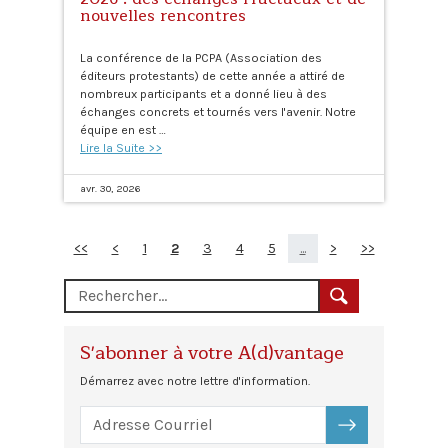
nouvelles rencontres
La conférence de la PCPA (Association des
éditeurs protestants) de cette année a attiré de
nombreux participants et a donné lieu à des
échanges concrets et tournés vers l'avenir. Notre
équipe en est …
Lire la Suite >>
avr. 30, 2026
<<
<
1
2
3
4
5
...
>
>>
S'abonner à votre A(d)vantage
Démarrez avec notre lettre d'information.
S'ABONNER