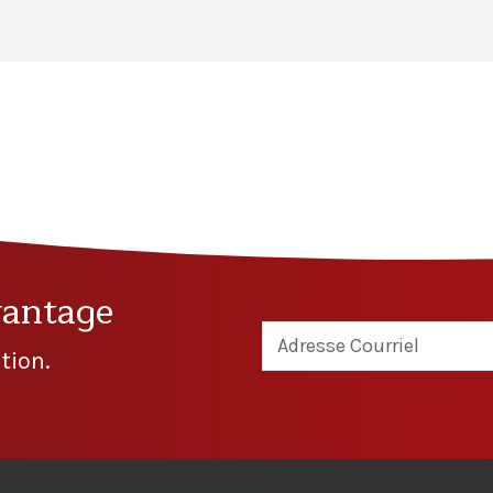
vantage
tion.