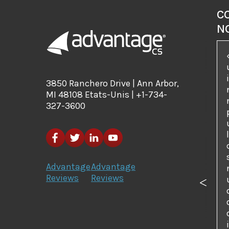
C
N
3850 Ranchero Drive | Ann Arbor,
MI 48108 Etats-Unis | +1-734-
327-3600
Advantage
Advantage
Reviews
Reviews
Précé