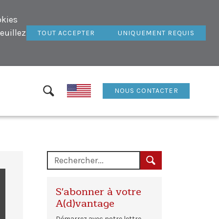
okies
euillez
TOUT ACCEPTER
UNIQUEMENT REQUIS
NOUS CONTACTER
S'abonner à votre
A(d)vantage
Démarrez avec notre lettre