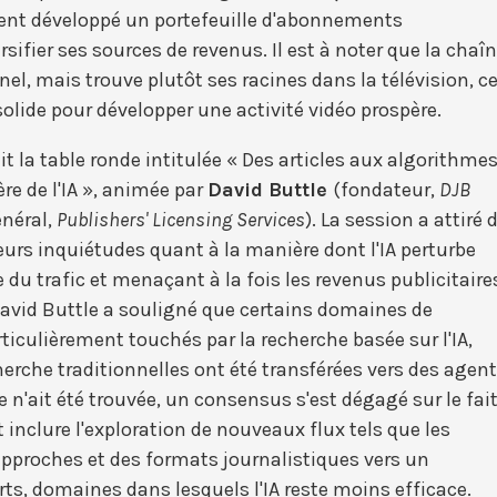
ment développé un portefeuille d'abonnements
rsifier ses sources de revenus. Il est à noter que la chaî
nel, mais trouve plutôt ses racines dans la télévision, c
 solide pour développer une activité vidéo prospère.
t la table ronde intitulée « Des articles aux algorithmes
ère de l'IA », animée par
David Buttle
(fondateur,
DJB
énéral,
Publishers' Licensing Services
). La session a attiré 
urs inquiétudes quant à la manière dont l'IA perturbe
du trafic et menaçant à la fois les revenus publicitaire
avid Buttle a souligné que certains domaines de
rticulièrement touchés par la recherche basée sur l'IA,
herche traditionnelles ont été transférées vers des agen
e n'ait été trouvée, un consensus s'est dégagé sur le fai
t inclure l'exploration de nouveaux flux tels que les
 approches et des formats journalistiques vers un
rts, domaines dans lesquels l'IA reste moins efficace.