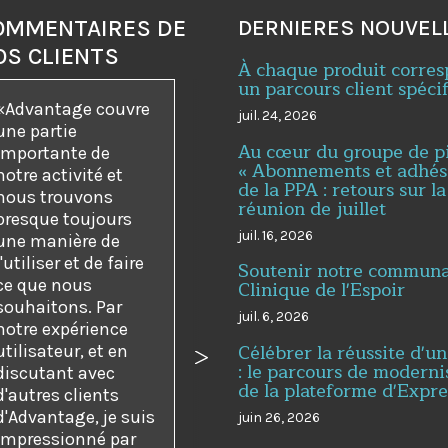
OMMENTAIRES DE
DERNIERES NOUVEL
OS CLIENTS
À chaque produit corre
un parcours client spéci
Advantage couvre
juil. 24, 2026
une partie
Au cœur du groupe de p
importante de
« Abonnements et adhés
notre activité et
de la PPA : retours sur la
nous trouvons
réunion de juillet
presque toujours
juil. 16, 2026
une manière de
l'utiliser et de faire
Soutenir notre communau
ce que nous
Clinique de l'Espoir
souhaitons. Par
juil. 6, 2026
notre expérience
Célébrer la réussite d'un
utilisateur, et en
dent
Suivant
: le parcours de moderni
discutant avec
de la plateforme d'Expr
d'autres clients
d'Advantage, je suis
juin 26, 2026
impressionné par