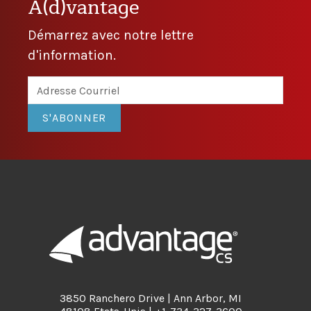
A(d)vantage
Démarrez avec notre lettre
d'information.
S'ABONNER
3850 Ranchero Drive | Ann Arbor, MI