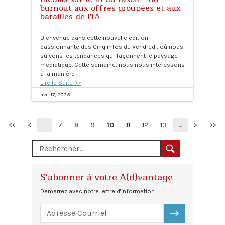
burnout aux offres groupées et aux
batailles de l'IA
Bienvenue dans cette nouvelle édition
passionnante des Cinq infos du Vendredi, où nous
suivons les tendances qui façonnent le paysage
médiatique. Cette semaine, nous nous intéressons
à la manière …
Lire la Suite >>
avr. 17, 2025
<<
<
...
7
8
9
10
11
12
13
...
>
>>
S'abonner à votre A(d)vantage
Démarrez avec notre lettre d'information.
S'ABONNER