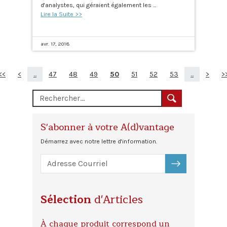
d'analystes, qui géraient également les …
Lire la Suite >>
avr. 17, 2018
<<
<
...
47
48
49
50
51
52
53
...
>
>
S'abonner à votre A(d)vantage
Démarrez avec notre lettre d'information.
S'ABONNER
Sélection
d'Articles
À chaque produit correspond un