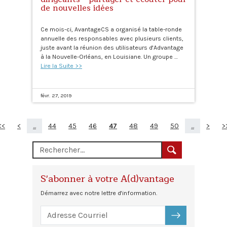
de nouvelles idées
Ce mois-ci, AvantageCS a organisé la table-ronde
annuelle des responsables avec plusieurs clients,
juste avant la réunion des utilisateurs d'Advantage
à la Nouvelle-Orléans, en Louisiane. Un groupe …
Lire la Suite >>
févr. 27, 2019
<<
<
...
44
45
46
47
48
49
50
...
>
>
S'abonner à votre A(d)vantage
Démarrez avec notre lettre d'information.
S'ABONNER